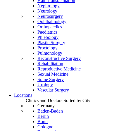
Hair Transplantation
Nephrology
Neurology
Neurosurgery
Ophthalmology
Orthopaedics
Paediatrics
Phlebology
Plastic Surgery
Proctology
Pulmonology
Reconstructive Surgery
Rehabilitation
Reproductive Medicine
Sexual Medicine
Spine Surgery
Urology
Vascular Surgery
Locations
Clinics and Doctors Sorted by City
Germany
Baden-Baden
Berlin
Bonn
Cologne