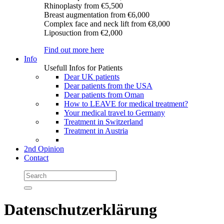
Rhinoplasty
from €5,500
Breast augmentation
from €6,000
Complex face and neck lift
from €8,000
Liposuction
from €2,000
Find out more here
Info
Usefull Infos for Patients
Dear UK patients
Dear patients from the USA
Dear patients from Oman
How to LEAVE for medical treatment?
Your medical travel to Germany
Treatment in Switzerland
Treatment in Austria
2nd Opinion
Contact
Datenschutzerklärung