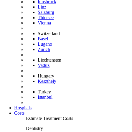
Innsbruck
Linz
Salzburg
Thiersee
Vienna
Switzerland
Basel
Lugano
Zurich
Liechtensten
Vaduz
Hungary
Keszthely
Turkey
Istanbul
Hospitals
Costs
Estimate Treatment Costs
Dentistry