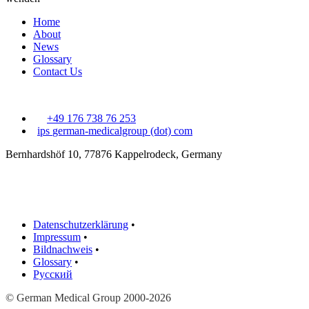
Home
About
News
Glossary
Contact Us
+49 176 738 76 253
ips
german-medicalgroup (dot) com
Bernhardshöf 10, 77876 Kappelrodeck, Germany
Datenschutzerklärung
•
Impressum
•
Bildnachweis
•
Glossary
•
Русский
© German Medical Group 2000-2026